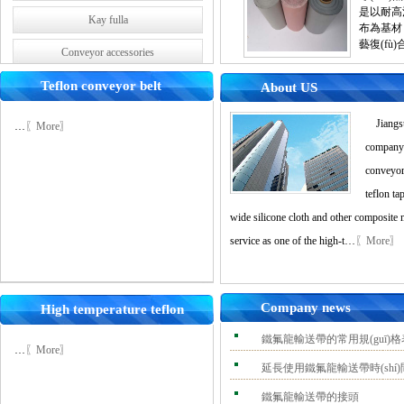
是以耐高溫
Kay fulla
布為基材，
藝復(fù
Conveyor accessories
Teflon conveyor belt
The silicone oven (disc) pad
About US
Jiangsu 
…
〖More〗
company 
conveyor
teflon ta
wide silicone cloth and other composite 
service as one of the high-t…
〖More〗
Company news
High temperature teflon
conveyor belt
鐵氟龍輸送帶的常用規(guī)格
…
〖More〗
延長使用鐵氟龍輸送帶時(shí
鐵氟龍輸送帶的接頭