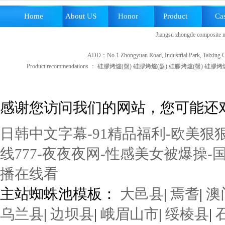
Home
About US
Honor
Product
Ca
Jiangsu zhongde composite ma
ADD：No.1 Zhongyuan Road, Industrial Park, Taixing 
Product recommendations ：
硅膠烤爐(盤)
硅膠烤爐(盤)
硅膠烤爐(盤)
硅膠烤爐
感谢您访问我们的网站，您可能还
日韩中文字幕-91精品福利-欧美狠
线777-夜夜夜网-性感美女被爆操-
播在线看
主站蜘蛛池模板：
大邑县
|
焉耆
|
澳
乌兰县
|
边坝县
|
峨眉山市
|
绥棱县
|