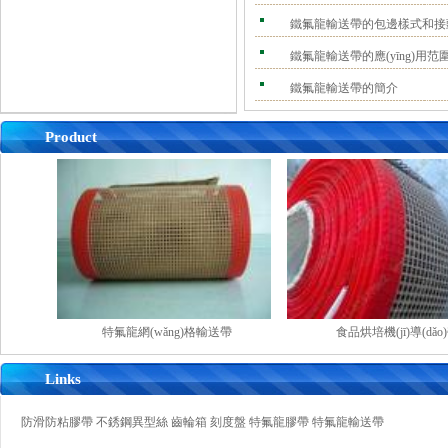
鐵氟龍輸送帶的包邊樣式和接
鐵氟龍輸送帶的應(yīng)用范
鐵氟龍輸送帶的簡介
Product
特氟龍網(wǎng)格輸送帶
食品烘培機(jī)導(dǎo)帶
Links
防滑防粘膠帶
不銹鋼異型絲
齒輪箱
刻度盤
特氟龍膠帶
特氟龍輸送帶