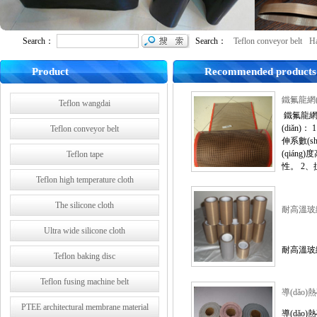
Search：
Search：
Teflon conveyor belt
Har
Product
Recommended products
鐵氟龍網(
Teflon wangdai
鐵氟龍網(
(diǎn)
Teflon conveyor belt
伸系數(s
(qiáng
Teflon tape
性。 2、
Teflon high temperature cloth
The silicone cloth
耐高溫玻
Ultra wide silicone cloth
耐高溫
Teflon baking disc
Teflon fusing machine belt
導(dǎo
PTEE architectural membrane material
導(dǎo